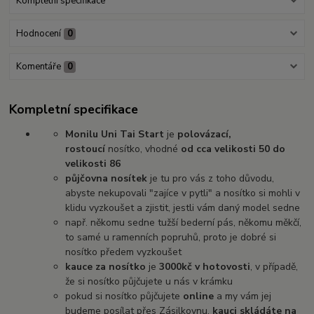
Kompletní specifikace
Hodnocení
0
Komentáře
0
Kompletní specifikace
Monilu Uni Tai Start
je
polovázací
,
rostoucí
nosítko, vhodné
od cca velikosti 50 do
velikosti 86
půjčovna nosítek
je tu pro vás z toho důvodu,
abyste nekupovali "zajíce v pytli" a nosítko si mohli v
klidu vyzkoušet a zjistit, jestli vám daný model sedne
např. někomu sedne tužší bederní pás, někomu měkčí,
to samé u ramenních popruhů, proto je dobré si
nosítko předem vyzkoušet
kauce za nosítko
je
3000kč v hotovosti
, v případě,
že si nosítko půjčujete u nás v krámku
pokud si nosítko půjčujete
online
a my vám jej
budeme posílat přes Zásilkovnu,
kauci skládáte na