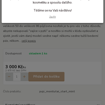
kosmetiku a spoustu dalšího.
Ohodnotit produkt
Těšíme se na Vaši návštěvu!
Polovázací novorozenecké ergonomické nosítko
Zavřít
Monilu Uni Tai Start je polovázací, rostoucí nosítko, vhodné od cca
velikosti 50 do velikosti 86 půjčovna nosítek je tu pro vás z toho důvodu,
abyste nekupovali "zajíce v pytli" a nosítko si mohli v klidu vyzkoušet a
zjistit, jestli vám daný model sedne např. někomu sedne tužší bederní
pás, někom...
celý popis
Dostupnost
skladem 1 ks
3 000 Kč
/
ks
2 479 Kč
bez DPH
Přidat do košíku
Číslo produktu:
pujc_monilutai_start_mint