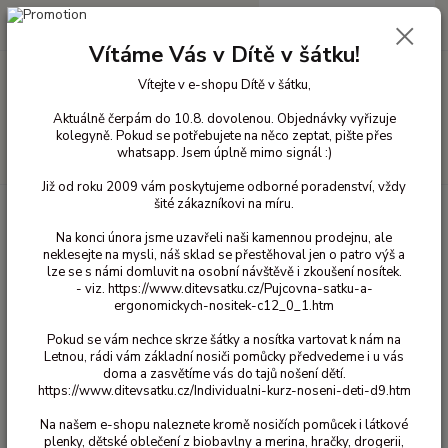
0
ks
+420 603 818 836
CZK
za
0 Kč
(Po-Čt 10-18 hod. a Pá 10-16 hod.)
Vítáme Vás v Dítě v šátku!
Vítejte v e-shopu Dítě v šátku,
Menu
Aktuálně čerpám do 10.8. dovolenou. Objednávky vyřizuje
kolegyně. Pokud se potřebujete na něco zeptat, pište přes
whatsapp. Jsem úplně mimo signál :)
Hledat
Již od roku 2009 vám poskytujeme odborné poradenství, vždy
šité zákazníkovi na míru.
Úvod
Půjčovna šátků a ergonomických nosítek
Půjčovna ergonomických
nosítek
Půjčovna Monilu Uni Tai Start Sprink Mint
Na konci února jsme uzavřeli naši kamennou prodejnu, ale
neklesejte na mysli, náš sklad se přestěhoval jen o patro výš a
Půjčovna Monilu Uni Tai Start
lze se s námi domluvit na osobní návštěvě i zkoušení nosítek.
Sprink Mint
- viz. https://www.ditevsatku.cz/Pujcovna-satku-a-
ergonomickych-nositek-c12_0_1.htm
Pokud se vám nechce skrze šátky a nosítka vartovat k nám na
Letnou, rádi vám základní nosiči pomůcky předvedeme i u vás
doma a zasvětíme vás do tajů nošení dětí.
https://www.ditevsatku.cz/Individualni-kurz-noseni-deti-d9.htm
Na našem e-shopu naleznete kromě nosičích pomůcek i látkové
plenky, dětské oblečení z biobavlny a merina, hračky, drogerii,