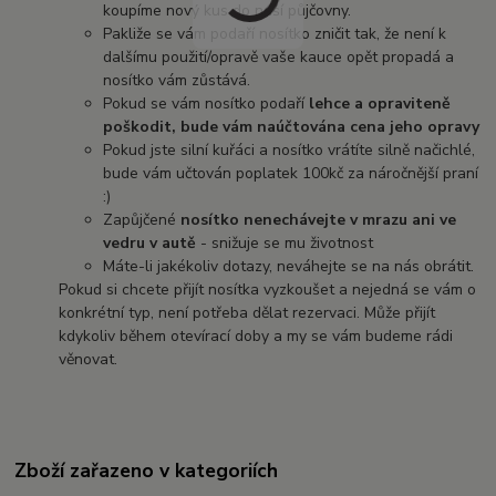
koupíme nový kus do naší půjčovny.
Pakliže se vám podaří nosítko zničit tak, že není k
dalšímu použití/opravě vaše kauce opět propadá a
nosítko vám zůstává.
Pokud se vám nosítko podaří
lehce a opraviteně
poškodit, bude vám naúčtována cena jeho opravy
Pokud jste silní kuřáci a nosítko vrátíte silně načichlé,
bude vám učtován poplatek 100kč za náročnější praní
:)
Zapůjčené
nosítko nenechávejte v mrazu ani ve
vedru v autě
- snižuje se mu životnost
Máte-li jakékoliv dotazy, neváhejte se na nás obrátit.
Pokud si chcete přijít nosítka vyzkoušet a nejedná se vám o
konkrétní typ, není potřeba dělat rezervaci. Může přijít
kdykoliv během otevírací doby a my se vám budeme rádi
věnovat.
Zboží zařazeno v kategoriích