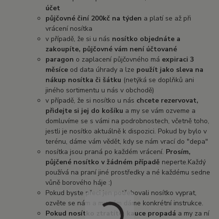
účet
půjčovné činí 200kč na týden
a platí se až při
vrácení nosítka
v případě, že si u nás
nosítko objednáte a
zakoupíte, půjčovné vám není účtované
paragon
o zaplacení půjčovného má
expiraci 3
měsíce
od data úhrady a lze
použít jako sleva na
nákup nosítka či šátku
(netýká se doplňků ani
jiného sortimentu u nás v obchodě)
v případě, že si nosítko u nás
chcete rezervovat,
přidejte si jej do košíku
a my se vám ozveme a
domluvíme se s vámi na podrobnostech, včetně toho,
jestli je nosítko aktuálně k dispozici. Pokud by bylo v
terénu, dáme vám vědět, kdy se nám vrací do "depa"
nosítka jsou praná po každém vrácení.
Prosím,
půjčené nosítko v žádném případě
neperte.Každý
používá na praní jiné prostředky a né každému sedne
vůně borového háje :)
Pokud byste přeci jen potřebovali nosítko vyprat,
ozvěte se nám a my vám dáme konkrétní instrukce.
Pokud nosítko ztratíte, kauce propadá
a my za ní