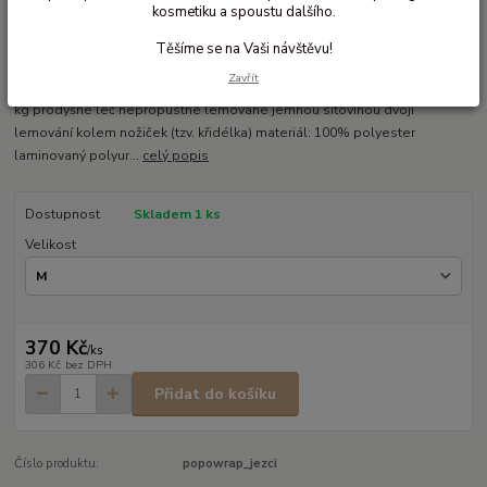
kosmetiku a spoustu dalšího.
Svrchní vícevelikostní kalhotky na suchý zip
Těšíme se na Vaši návštěvu!
svrchní vícevelikostní kalhotky pasují na většinu látkových plenek
Zavřít
zapínání na suchý zip více velikostí: S 3 -6 kg M 5 - 10 kg L 9 -15 kg XL 14+
kg prodyšné leč nepropustné lemované jemnou síťovinou dvojí
lemování kolem nožiček (tzv. křidélka) materiál: 100% polyester
laminovaný polyur...
celý popis
Dostupnost
Skladem 1 ks
Velikost
370 Kč
/
ks
306 Kč
bez DPH
Přidat do košíku
Číslo produktu:
popowrap_jezci