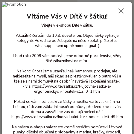
0
ks
+420 603 818 836
CZK
za
0 Kč
(Po-Čt 10-18 hod. a Pá 10-16 hod.)
Vítáme Vás v Dítě v šátku!
Vítejte v e-shopu Dítě v šátku,
Menu
Aktuálně čerpám do 10.8. dovolenou. Objednávky vyřizuje
kolegyně. Pokud se potřebujete na něco zeptat, pište přes
whatsapp. Jsem úplně mimo signál :)
Hledat
Již od roku 2009 vám poskytujeme odborné poradenství, vždy
šité zákazníkovi na míru.
Úvod
Přebalování
Svrchní kalhotky
Svrchní PUL kalhotky
Vícevelikostní svrchní kalhotky suchý zip
Popowrap - Ježci
Na konci února jsme uzavřeli naši kamennou prodejnu, ale
neklesejte na mysli, náš sklad se přestěhoval jen o patro výš a
Popowrap - Ježci
lze se s námi domluvit na osobní návštěvě i zkoušení nosítek.
- viz. https://www.ditevsatku.cz/Pujcovna-satku-a-
ergonomickych-nositek-c12_0_1.htm
Pokud se vám nechce skrze šátky a nosítka vartovat k nám na
Letnou, rádi vám základní nosiči pomůcky předvedeme i u vás
doma a zasvětíme vás do tajů nošení dětí.
https://www.ditevsatku.cz/Individualni-kurz-noseni-deti-d9.htm
Na našem e-shopu naleznete kromě nosičích pomůcek i látkové
plenky, dětské oblečení z biobavlny a merina, hračky, drogerii,
Ohodnotit produkt