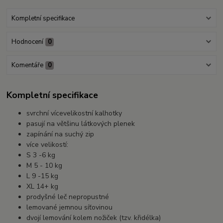
Kompletní specifikace
Hodnocení
0
Komentáře
0
Kompletní specifikace
svrchní vícevelikostní kalhotky
pasují na většinu látkových plenek
zapínání na suchý zip
více velikostí:
S 3 -6 kg
M 5 - 10 kg
L 9 -15 kg
XL 14+ kg
prodyšné leč nepropustné
lemované jemnou síťovinou
dvojí lemování kolem nožiček (tzv. křidélka)