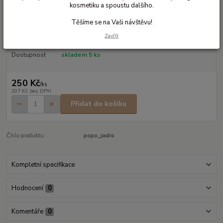
kosmetiku a spoustu dalšího.
Biobavlěné savé jádro
Těšíme se na Vaši návštěvu!
Biobavlněné vkládací jádro k látkovým plenkám
celý popis
Zavřít
Dostupnost
skladem 5 ks
250 Kč
/
ks
207 Kč
bez DPH
Přidat do košíku
Číslo produktu:
popo_jadro
Kompletní specifikace
Hodnocení
0
Komentáře
0