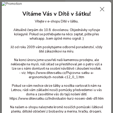
0
ks
+420 603 818 836
CZK
za
0 Kč
(Po-Čt 10-18 hod. a Pá 10-16 hod.)
Vítáme Vás v Dítě v šátku!
Menu
Vítejte v e-shopu Dítě v šátku,
Aktuálně čerpám do 10.8. dovolenou. Objednávky vyřizuje
Hledat
kolegyně. Pokud se potřebujete na něco zeptat, pište přes
whatsapp. Jsem úplně mimo signál :)
Úvod
Přebalování
Vkládací plenky
Krátká savá jádra
Popolini -
Již od roku 2009 vám poskytujeme odborné poradenství, vždy
vkládací jádro organic 2ks
šité zákazníkovi na míru.
Popolini - vkládací jádro organic
Na konci února jsme uzavřeli naši kamennou prodejnu, ale
2ks
neklesejte na mysli, náš sklad se přestěhoval jen o patro výš a
lze se s námi domluvit na osobní návštěvě i zkoušení nosítek.
- viz. https://www.ditevsatku.cz/Pujcovna-satku-a-
ergonomickych-nositek-c12_0_1.htm
Pokud se vám nechce skrze šátky a nosítka vartovat k nám na
Letnou, rádi vám základní nosiči pomůcky předvedeme i u vás
doma a zasvětíme vás do tajů nošení dětí.
https://www.ditevsatku.cz/Individualni-kurz-noseni-deti-d9.htm
Na našem e-shopu naleznete kromě nosičích pomůcek i látkové
Ohodnotit produkt
plenky, dětské oblečení z biobavlny a merina, hračky, drogerii,