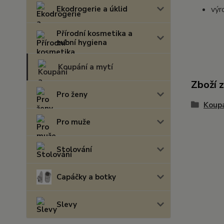
Ekodrogerie a úklid
výr
Přírodní kosmetika a
zubní hygiena
Koupání a mytí
Zboží 
Pro ženy
Koupá
Pro muže
Stolování
Capáčky a botky
Slevy