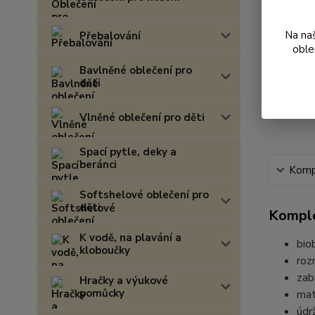
Na na
Přebalování
oble
Bavlněné oblečení pro
děti
Vlněné oblečení pro děti
Spací pytle, deky a
beránci
Kompl
Softshelové oblečení pro
děti
Komple
K vodě, na plavání a
bio
kloboučky
roz
zab
Hračky a výukové
pomůcky
mat
údr