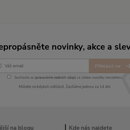
epropásněte novinky, akce a slev
Přihlásit se
Souhlasím se
zpracováním osobních údajů
za účelem rozesílky newsletteru.
Můžete se kdykoli odhlásit. Zasíláme jednou za 14 dní.
ější na blogu
Kde nás najdete