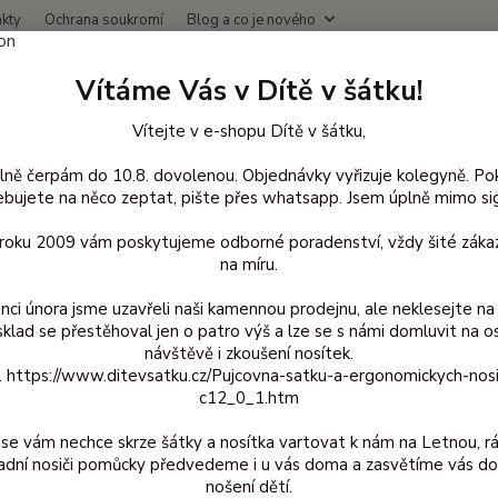
kty
Ochrana soukromí
Blog a co je nového
Nevíte
Vítáme Vás v Dítě v šátku!
Hledat
+420
(Po-Čt
Vítejte v e-shopu Dítě v šátku,
lně čerpám do 10.8. dovolenou. Objednávky vyřizuje kolegyně. Po
oupání a mytí
Popolini osuška s oušky - Natur
bujete na něco zeptat, pište přes whatsapp. Jsem úplně mimo sig
lini osuška s oušky - Natur
d roku 2009 vám poskytujeme odborné poradenství, vždy šité zákaz
na míru.
nci února jsme uzavřeli naši kamennou prodejnu, ale neklesejte na 
sklad se přestěhoval jen o patro výš a lze se s námi domluvit na o
Biob
návštěvě i zkoušení nosítek.
z. https://www.ditevsatku.cz/Pujcovna-satku-a-ergonomickych-nos
biobav
c12_0_1.htm
zabalí
biobav
se vám nechce skrze šátky a nosítka vartovat k nám na Letnou, r
teplot
adní nosiči pomůcky předvedeme i u vás doma a zasvětíme vás do
nošení dětí.