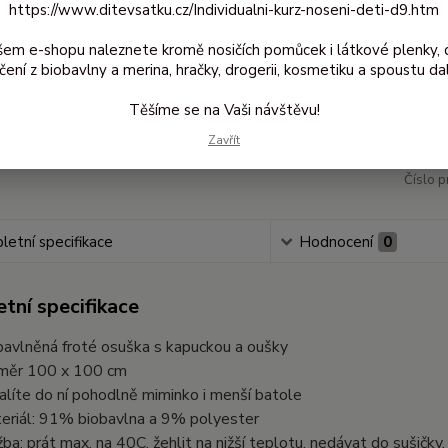
https://www.ditevsatku.cz/Individualni-kurz-noseni-deti-d9.htm
Dos
šem e-shopu naleznete kromě nosičích pomůcek i látkové plenky, 
čení z biobavlny a merina, hračky, drogerii, kosmetiku a spoustu dal
65
Těšíme se na Vaši návštěvu!
537
Zavřít
Číslo p
etní specifikace
Hodnocení
0
tní specifikace
bavlněná froté osuška s kapuckou a oušky
měr 100 x 100 cm
alíte do ní pohodlně miminko i menší batole
eriál: 91% biobavlna a 9% polyester
žba: prát max. na 40C, žehlit na nižší teplotu, nedávat do sušičky,