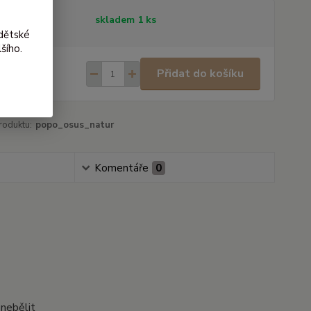
tupnost
skladem 1 ks
dětské
šího.
0 Kč
/
ks
Přidat do košíku
 Kč
bez DPH
roduktu:
popo_osus_natur
Komentáře
0
 nebělit