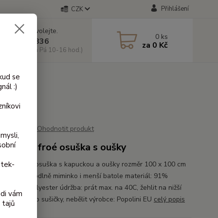
Přihlášení
CZK
 si rady? Zavolejte.
0
ks
 603 818 836
za
0 Kč
 10-18 hod. a Pá 10-16 hod.)
kud se
nál :)
níkovi
Ohodnotit produkt
mysli,
sobní
avlněná froé osuška s oušky
itek-
lněná froté osuška s kapuckou a oušky rozměr 100 x 100 cm
te do ní pohodlně miminko i menší batole materiál: 91%
lna a 9% polyester údržba: prát max. na 40C, žehlit na nižší
ádi vám
u, nedávat do sušičky, nebělit výrobce: Popolini EU
celý popis
 tajů