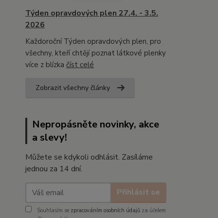
Týden opravdových plen 27.4. - 3.5.
2026
Každoroční Týden opravdových plen, pro
všechny, kteří chtějí poznat látkové plenky
více z blízka
číst celé
Zobrazit všechny články
Nepropásněte novinky, akce
a slevy!
Můžete se kdykoli odhlásit. Zasíláme
jednou za 14 dní.
Přihlásit se
Souhlasím se
zpracováním osobních údajů
za účelem