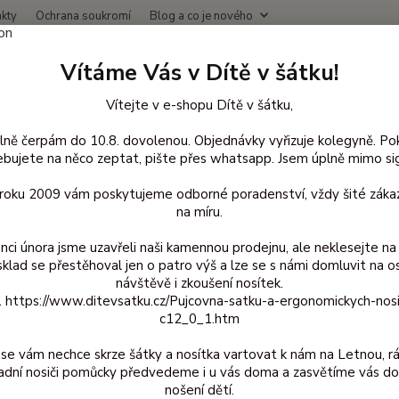
kty
Ochrana soukromí
Blog a co je nového
Nevíte
Vítáme Vás v Dítě v šátku!
Hledat
+420
(Po-Čt
Vítejte v e-shopu Dítě v šátku,
lně čerpám do 10.8. dovolenou. Objednávky vyřizuje kolegyně. Po
řírodní kosmetika a zubní hygiena
Eoné
Neutrální olej sprchová Eon
bujete na něco zeptat, pište přes whatsapp. Jsem úplně mimo sig
rální olej sprchová Eoné - 100m
d roku 2009 vám poskytujeme odborné poradenství, vždy šité zákaz
na míru.
nci února jsme uzavřeli naši kamennou prodejnu, ale neklesejte na 
sklad se přestěhoval jen o patro výš a lze se s námi domluvit na o
Sprc
návštěvě i zkoušení nosítek.
z. https://www.ditevsatku.cz/Pujcovna-satku-a-ergonomickych-nos
Neutrá
c12_0_1.htm
se vám nechce skrze šátky a nosítka vartovat k nám na Letnou, r
Dos
adní nosiči pomůcky předvedeme i u vás doma a zasvětíme vás do
nošení dětí.