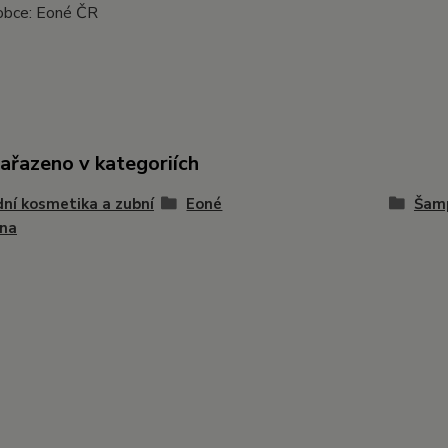
obce: Eoné ČR
zařazeno v kategoriích
dní kosmetika a zubní
Eoné
Šamp
ena