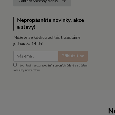
Zobrazit všechny články
Nepropásněte novinky, akce
a slevy!
Můžete se kdykoli odhlásit. Zasíláme
jednou za 14 dní.
Přihlásit se
Souhlasím se
zpracováním osobních údajů
za účelem
rozesílky newsletteru.
N