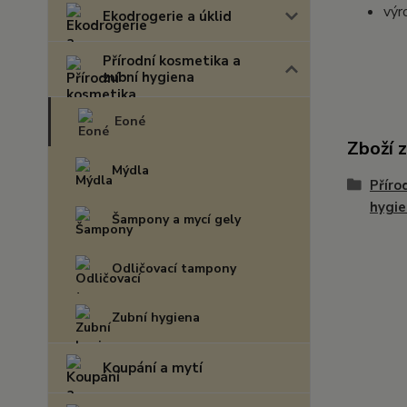
výr
Ekodrogerie a úklid
Přírodní kosmetika a
zubní hygiena
Eoné
Zboží 
Mýdla
Příro
hygi
Šampony a mycí gely
Odličovací tampony
Zubní hygiena
Koupání a mytí