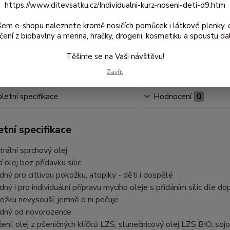
https://www.ditevsatku.cz/Individualni-kurz-noseni-deti-d9.htm
25
211
šem e-shopu naleznete kromě nosičích pomůcek i látkové plenky, 
čení z biobavlny a merina, hračky, drogerii, kosmetiku a spoustu dal
Číslo
Těšíme se na Vaši návštěvu!
produkt
Zavřít
etní specifikace
Hodnocení
0
tní specifikace
trální sprchový olej
í olej bez přídavku silic
dný pro citlivou pokožku, atopiky - děti i dospělé
dný i pro individuální přípravu mycího oleje s přidáním silic dle 
ožku nevysouší, jemně o ni pečuje
dný od novorozence
žení: olej z pšeničných klíčků LZS, slunečnicový olej LZS BIO, soj