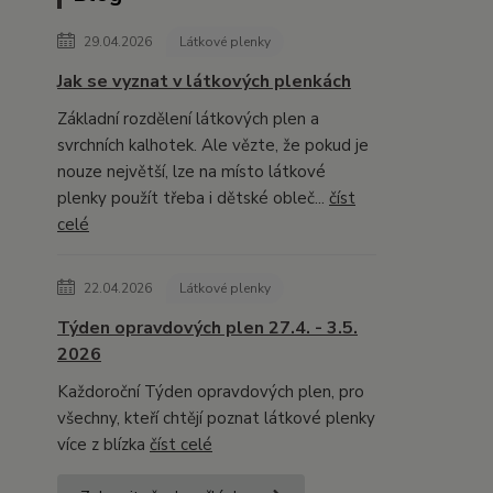
29.04.2026
Látkové plenky
Jak se vyznat v látkových plenkách
Základní rozdělení látkových plen a
svrchních kalhotek. Ale vězte, že pokud je
nouze největší, lze na místo látkové
plenky použít třeba i dětské obleč...
číst
celé
22.04.2026
Látkové plenky
Týden opravdových plen 27.4. - 3.5.
2026
Každoroční Týden opravdových plen, pro
všechny, kteří chtějí poznat látkové plenky
více z blízka
číst celé