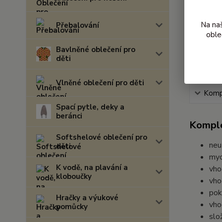
Na na
Přebalování
oble
Bavlněné oblečení pro
děti
Vlněné oblečení pro děti
Kompl
Spací pytle, deky a
beránci
Komple
Softshelové oblečení pro
neu
děti
myc
K vodě, na plavání a
vho
kloboučky
vho
pok
Hračky a výukové
vho
pomůcky
slo