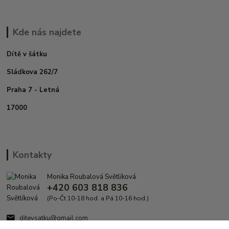
Kde nás najdete
Dítě v šátku
Sládkova 262/7
Praha 7 - Letná
17000
Kontakty
Monika Roubalová Světlíková
+420 603 818 836
(Po-Čt 10-18 hod. a Pá 10-16 hod.)
ditevsatku@gmail.com