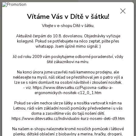
0
ks
+420 603 818 836
CZK
za
0 Kč
(Po-Čt 10-18 hod. a Pá 10-16 hod.)
Vítáme Vás v Dítě v šátku!
Vítejte v e-shopu Dítě v šátku,
Menu
Aktuálně čerpám do 10.8. dovolenou. Objednávky vyřizuje
kolegyně. Pokud se potřebujete na něco zeptat, pište přes
whatsapp. Jsem úplně mimo signál :)
Hledat
Již od roku 2009 vám poskytujeme odborné poradenství, vždy
šité zákazníkovi na míru.
Úvod
Pro ženy
Merino legíny Manymonths
Manymonths dámské
legíny - Silver Cloud XL
Na konci února jsme uzavřeli naši kamennou prodejnu, ale
neklesejte na mysli, náš sklad se přestěhoval jen o patro výš a
Manymonths dámské legíny -
lze se s námi domluvit na osobní návštěvě i zkoušení nosítek.
Silver Cloud XL
- viz. https://www.ditevsatku.cz/Pujcovna-satku-a-
ergonomickych-nositek-c12_0_1.htm
Pokud se vám nechce skrze šátky a nosítka vartovat k nám na
Letnou, rádi vám základní nosiči pomůcky předvedeme i u vás
doma a zasvětíme vás do tajů nošení dětí.
https://www.ditevsatku.cz/Individualni-kurz-noseni-deti-d9.htm
Na našem e-shopu naleznete kromě nosičích pomůcek i látkové
plenky, dětské oblečení z biobavlny a merina, hračky, drogerii,