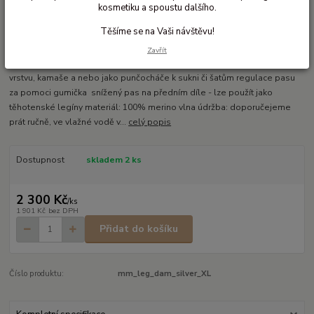
kosmetiku a spoustu dalšího.
Ohodnotit produkt
Těšíme se na Vaši návštěvu!
Vlněné dámské legíny
Zavřít
dámské vlněné legíny z vroubkatého úpletu lze použít jako spodní
vrstvu, kamaše a nebo jako punčocháče k sukni či šatům regulace pasu
za pomoci gumička snížený pas na předním díle - lze použít jako
těhotenské legíny materiál: 100% merino vlna údržba: doporučejeme
prát ručně, ve vlažné vodě v...
celý popis
Dostupnost
skladem 2 ks
2 300 Kč
/
ks
1 901 Kč
bez DPH
Přidat do košíku
Číslo produktu:
mm_leg_dam_silver_XL