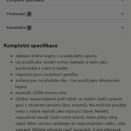
Kompletní specifikace
Hodnocení
0
Komentáře
0
Kompletní specifikace
dámské vlněné legíny z vroubkatého úpletu
lze použít jako spodní vrstvu, kamaše a nebo jako
punčocháče k sukni či šatům
regulace pasu za pomoci gumička
snížený pas na předním díle - lze použít jako těhotenské
legíny
materiál: 100% merino vlna
údržba: doporučejeme prát ručně, ve vlažné vodě v pracím
gelu s obsahem lanolinu (bez enzymů). Na máchání použijte
vodu o stejné teplotě, jako byla prcí lázeň. Nebělit,
nepoužívat aviváž. Sušit volně ložené, mimo přímý zdroj
tepla. Mimo sezónu ukládejte do neprodyšného sáčku, vždy
vyprané. Můžete přisypat např. levanduli, či jiný přípravek