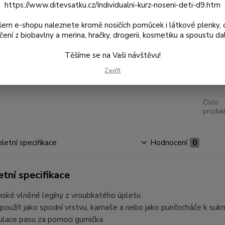
https://www.ditevsatku.cz/Individualni-kurz-noseni-deti-d9.htm
šem e-shopu naleznete kromě nosičích pomůcek i látkové plenky, 
Dos
čení z biobavlny a merina, hračky, drogerii, kosmetiku a spoustu dal
Těšíme se na Vaši návštěvu!
2 
Zavřít
1 9
Číslo
produkt
etní specifikace
Hodnocení
0
tní specifikace
ské vlněné legíny z vroubkatého úpletu
 použít jako spodní vrstvu, kamaše a nebo jako punčocháče k sukn
ulace pasu za pomoci gumička