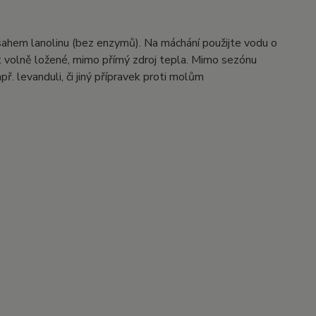
sahem lanolinu (bez enzymů). Na máchání použijte vodu o
šit volně ložené, mimo přímý zdroj tepla. Mimo sezónu
. levanduli, či jiný přípravek proti molům