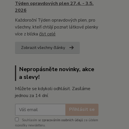
Týden opravdových plen 27.4. - 3.5.
2026
Každoroční Týden opravdových plen, pro
všechny, kteří chtějí poznat látkové plenky
více z blízka
číst celé
Zobrazit všechny články
Nepropásněte novinky, akce
a slevy!
Můžete se kdykoli odhlásit. Zasíláme
jednou za 14 dní.
Přihlásit se
Souhlasím se
zpracováním osobních údajů
za účelem
rozesílky newsletteru.