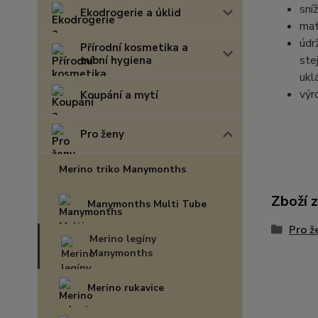
sní
Ekodrogerie a úklid
mat
údr
Přírodní kosmetika a
ste
zubní hygiena
ukl
výr
Koupání a mytí
Pro ženy
Merino triko Manymonths
Zboží 
Manymonths Multi Tube
Pro ž
Merino legíny
Manymonths
Merino rukavice