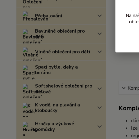
Na na
Přebalování
oble
Bavlněné oblečení pro
děti
Vlněné oblečení pro děti
Spací pytle, deky a
beránci
Softshelové oblečení pro
Kompl
děti
K vodě, na plavání a
Komple
kloboučky
dám
Hračky a výukové
lze
pomůcky
reg