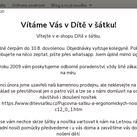
kty
Ochrana soukromí
Blog a co je nového
Nevíte
Vítáme Vás v Dítě v šátku!
Hledat
+420
(Po-Čt
Vítejte v e-shopu Dítě v šátku,
lně čerpám do 10.8. dovolenou. Objednávky vyřizuje kolegyně. Po
ro ženy
Merino legíny Manymonths
Manymonths dámské legíny - Fo
bujete na něco zeptat, pište přes whatsapp. Jsem úplně mimo sig
months dámské legíny - Foggy 
d roku 2009 vám poskytujeme odborné poradenství, vždy šité zákaz
na míru.
nci února jsme uzavřeli naši kamennou prodejnu, ale neklesejte na 
sklad se přestěhoval jen o patro výš a lze se s námi domluvit na o
Vlně
návštěvě i zkoušení nosítek.
z. https://www.ditevsatku.cz/Pujcovna-satku-a-ergonomickych-nos
dámské
c12_0_1.htm
vrstvu
pasu z
se vám nechce skrze šátky a nosítka vartovat k nám na Letnou, r
jako t
adní nosiči pomůcky předvedeme i u vás doma a zasvětíme vás do
doporu
nošení dětí.