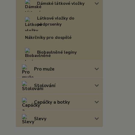
Dámské látkové vložky
Látkové vložky do
podprsenky
Nákrčníky pro dospělé
Biobavlněné legíny
Pro muže
Stolování
Capáčky a botky
Slevy