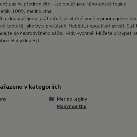
žený pas na předním díle - lze použít jako těhotenské legíny
eriál: 100% merino vlna
žba: doporučejeme prát ručně, ve vlažné vodě v pracím gelu s ob
jné teplotě, jako byla prcí lázeň. Nebělit, nepoužívat aviváž. Su
ádejte do neprodyšného sáčku, vždy vyprané. Můžete přisypat např
obce: BabyIdea EU
zařazeno v kategoriích
eny
Merino legíny
Manymonths