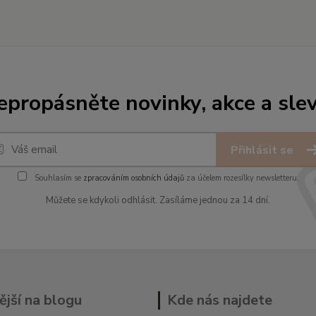
epropásněte novinky, akce a slev
Přihlásit se
Souhlasím se
zpracováním osobních údajů
za účelem rozesílky newsletteru.
Můžete se kdykoli odhlásit. Zasíláme jednou za 14 dní.
ější na blogu
Kde nás najdete