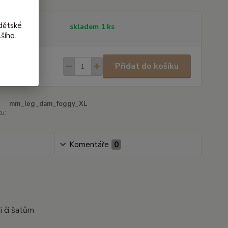
dětské
tupnost
skladem 1 ks
šího.
300 Kč
/
ks
Přidat do košíku
01 Kč
bez DPH
mm_leg_dam_foggy_XL
u:
Komentáře
0
i či šatům