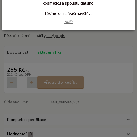
kosmetiku a spoustu dalšího.
Těšíme se na Vaši návštěvu!
Ohodnotit produkt
Zavřít
Kožené dětské capáčky
Dětské kožené capáčky
celý popis
Dostupnost
skladem 1 ks
255 Kč
/
ks
211 Kč
bez DPH
Přidat do košíku
Číslo produktu:
lait_velryba_0_6
Kompletní specifikace
Hodnocení
0