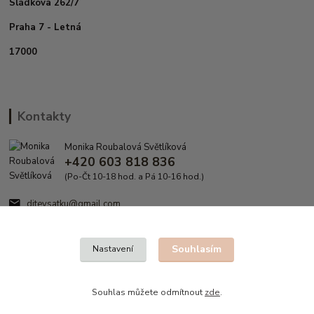
Sládkova 262/7
Praha 7 - Letná
17000
Kontakty
Monika Roubalová Světlíková
+420 603 818 836
(Po-Čt 10-18 hod. a Pá 10-16 hod.)
ditevsatku@gmail.com
Souhlasím
Nastavení
Souhlas můžete odmítnout
zde
.
Vytvořeno na
Eshop-rychle.cz