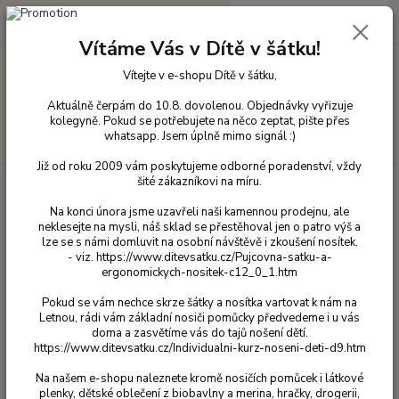
0
ks
+420 603 818 836
CZK
za
0 Kč
(Po-Čt 10-18 hod. a Pá 10-16 hod.)
Vítáme Vás v Dítě v šátku!
Vítejte v e-shopu Dítě v šátku,
Menu
Aktuálně čerpám do 10.8. dovolenou. Objednávky vyřizuje
kolegyně. Pokud se potřebujete na něco zeptat, pište přes
whatsapp. Jsem úplně mimo signál :)
Hledat
Již od roku 2009 vám poskytujeme odborné poradenství, vždy
šité zákazníkovi na míru.
Úvod
Capáčky a botky
Lait et Miel
0/6 měsíců
Lait et Miel -
Růžové velryby 0-6 měsíců
Na konci února jsme uzavřeli naši kamennou prodejnu, ale
neklesejte na mysli, náš sklad se přestěhoval jen o patro výš a
Lait et Miel - Růžové velryby 0-6
lze se s námi domluvit na osobní návštěvě i zkoušení nosítek.
měsíců
- viz. https://www.ditevsatku.cz/Pujcovna-satku-a-
ergonomickych-nositek-c12_0_1.htm
510 Kč
Akce
Pokud se vám nechce skrze šátky a nosítka vartovat k nám na
- 50 %
Letnou, rádi vám základní nosiči pomůcky předvedeme i u vás
doma a zasvětíme vás do tajů nošení dětí.
https://www.ditevsatku.cz/Individualni-kurz-noseni-deti-d9.htm
Na našem e-shopu naleznete kromě nosičích pomůcek i látkové
plenky, dětské oblečení z biobavlny a merina, hračky, drogerii,