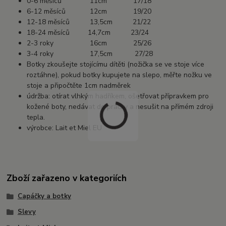
0-6 měsíců 11cm 17/18
6-12 měsíců 12cm 19/20
12-18 měsíců 13,5cm 21/22
18-24 měsíců 14,7cm 23/24
2-3 roky 16cm 25/26
3-4 roky 17,5cm 27/28
Botky zkoušejte stojícímu dítěti (nožička se ve stoje více
roztáhne), pokud botky kupujete na slepo, měřte nožku ve
stoje a připočtěte 1cm nadměrek
údržba: otírat vlhkým hadříkem, ošetřovat přípravkem pro
kožené boty, nedávat do pračky a nesušit na přímém zdroji
tepla.
výrobce: Lait et Miel EU
Zboží zařazeno v kategoriích
Capáčky a botky
Slevy