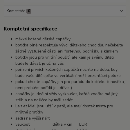
Komentáře
0
Kompletní specifikace
měkké kožené dětské capáčky
botička plně respektuje vývoj dětského chodidla, nečekejte
žádné vyztužené části, ani fortelnou podrážku s klínkem
botičky jsou pro vnitřní použití, ale kam je svému dítěti
budete dávat, je už na vás
pořízení prvních kožených capáčků nechte na dobu, kdy
bude vaše dítě spíše ve vertikální než horizontální poloze
pokud chcete capáčky jen pro parádu do kočárku či nosítka,
není problém pořídit je i dříve :)
capáčky je ideální vždy vyzkoušet, každá značka má jiný
střih a na nožičce by měli sedět
Lait et Miel jsou užší v patě, ale mají dostek místa pro
mrštné prstíčky
sedí i na vyšší nárt
velikosti délka v cm EUR