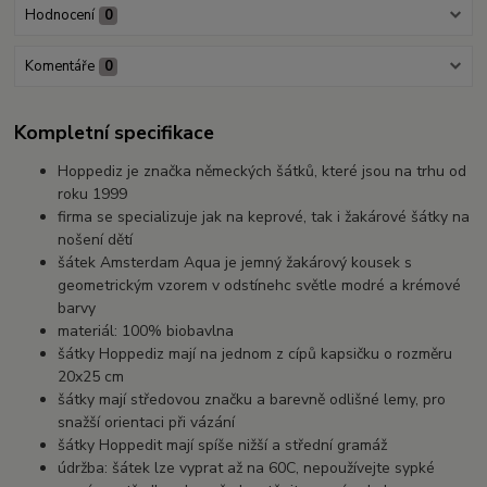
Hodnocení
0
Komentáře
0
Kompletní specifikace
Hoppediz je značka německých šátků, které jsou na trhu od
roku 1999
firma se specializuje jak na keprové, tak i žakárové šátky na
nošení dětí
šátek Amsterdam Aqua je jemný žakárový kousek s
geometrickým vzorem v odstínehc světle modré a krémové
barvy
materiál: 100% biobavlna
šátky Hoppediz mají na jednom z cípů kapsičku o rozměru
20x25 cm
šátky mají středovou značku a barevně odlišné lemy, pro
snažší orientaci při vázání
šátky Hoppedit mají spíše nižší a střední gramáž
údržba: šátek lze vyprat až na 60C, nepoužívejte sypké