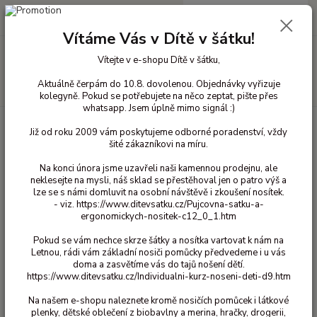
0
ks
+420 603 818 836
CZK
za
0 Kč
(Po-Čt 10-18 hod. a Pá 10-16 hod.)
Vítáme Vás v Dítě v šátku!
Menu
Vítejte v e-shopu Dítě v šátku,
Aktuálně čerpám do 10.8. dovolenou. Objednávky vyřizuje
Hledat
kolegyně. Pokud se potřebujete na něco zeptat, pište přes
whatsapp. Jsem úplně mimo signál :)
Úvod
Šátky na nošení dětí
Pevné šátky
Hoppediz šátky
Hoppediz
Již od roku 2009 vám poskytujeme odborné poradenství, vždy
- Amsterdam aqua 4,6m
šité zákazníkovi na míru.
Hoppediz - Amsterdam aqua
Na konci února jsme uzavřeli naši kamennou prodejnu, ale
4,6m
neklesejte na mysli, náš sklad se přestěhoval jen o patro výš a
lze se s námi domluvit na osobní návštěvě i zkoušení nosítek.
- viz. https://www.ditevsatku.cz/Pujcovna-satku-a-
ergonomickych-nositek-c12_0_1.htm
Pokud se vám nechce skrze šátky a nosítka vartovat k nám na
Letnou, rádi vám základní nosiči pomůcky předvedeme i u vás
doma a zasvětíme vás do tajů nošení dětí.
https://www.ditevsatku.cz/Individualni-kurz-noseni-deti-d9.htm
Na našem e-shopu naleznete kromě nosičích pomůcek i látkové
Ohodnotit produkt
plenky, dětské oblečení z biobavlny a merina, hračky, drogerii,